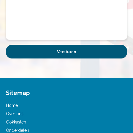
Sitemap
Home
Over ons
Gokkasten
Onderdelen