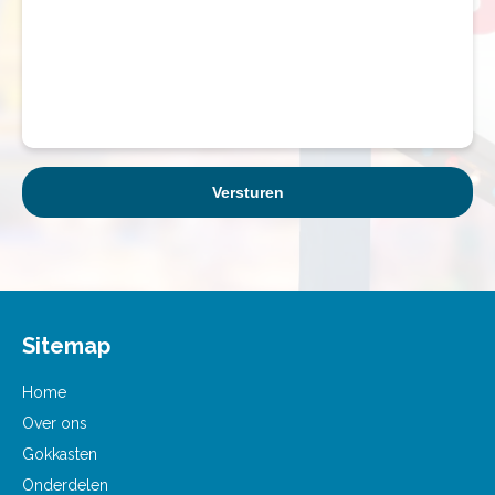
Sitemap
Home
Over ons
Gokkasten
Onderdelen