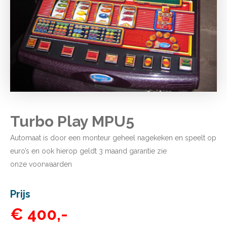
Turbo Play MPU5
Automaat is door een monteur geheel nagekeken en speelt op
euro’s en ook hierop geldt 3 maand garantie zie
onze
voorwaarden
Prijs
€ 400,-