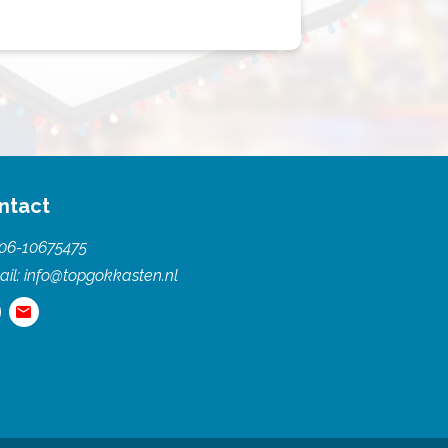
ntact
06-10675475
ail:
info@topgokkasten.nl