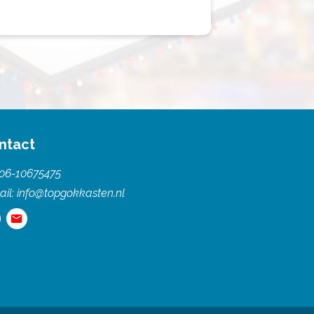
ntact
06-10675475
ail:
info@topgokkasten.nl