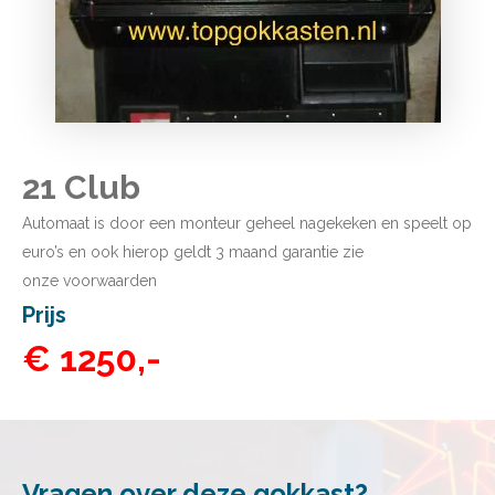
21 Club
Automaat is door een monteur geheel nagekeken en speelt op
euro’s en ook hierop geldt 3 maand garantie zie
onze
voorwaarden
Prijs
€ 1250,-
Vragen over deze gokkast?